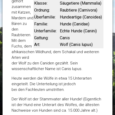
gehört
Klasse:
Säugetiere (Mammalia)
zusammen
Ordnung:
Raubtiere (Carnivora)
mit Katzen,
Überfamilie:
Hundeartige (Canoidea)
Mardern und
Bären zu
Familie:
Hunde (Canidae)
den
Unterfamilie:
Echte Hunde (Canini)
Raubtieren.
Gattung:
Canis
Mit dem
Art:
Wolf (Canis lupus)
Fuchs, dem
afrikanischen Wildhund, dem Schakal und weiteren
Arten wird
der Wolf zu den Caniden gezählt. Sein
wissenschaftlicher Name ist Canis lupus.
Heute werden die Wölfe in etwa 15 Unterarten
eingeteilt. Die Unterteilung ist jedoch
bei den Fachleuten umstritten.
Der Wolf ist der Stammvater aller Hunde! (Eigentlich
ist der Hund eine Unterart des Wolfes, die ältesten
Nachweise von Hunden sind ca. 15.000 Jahre alt.)