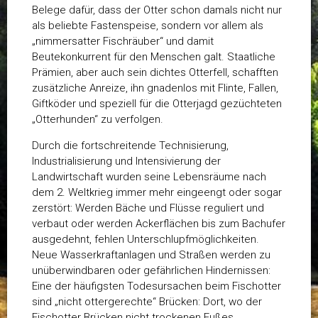
Belege dafür, dass der Otter schon damals nicht nur
als beliebte Fastenspeise, sondern vor allem als
„nimmersatter Fischräuber“ und damit
Beutekonkurrent für den Menschen galt. Staatliche
Prämien, aber auch sein dichtes Otterfell, schafften
zusätzliche Anreize, ihn gnadenlos mit Flinte, Fallen,
Giftköder und speziell für die Otterjagd gezüchteten
„Otterhunden“ zu verfolgen.
Durch die fortschreitende Technisierung,
Industrialisierung und Intensivierung der
Landwirtschaft wurden seine Lebensräume nach
dem 2. Weltkrieg immer mehr eingeengt oder sogar
zerstört: Werden Bäche und Flüsse reguliert und
verbaut oder werden Ackerflächen bis zum Bachufer
ausgedehnt, fehlen Unterschlupfmöglichkeiten.
Neue Wasserkraftanlagen und Straßen werden zu
unüberwindbaren oder gefährlichen Hindernissen:
Eine der häufigsten Todesursachen beim Fischotter
sind „nicht ottergerechte“ Brücken: Dort, wo der
Fischotter Brücken nicht trockenen Fußes