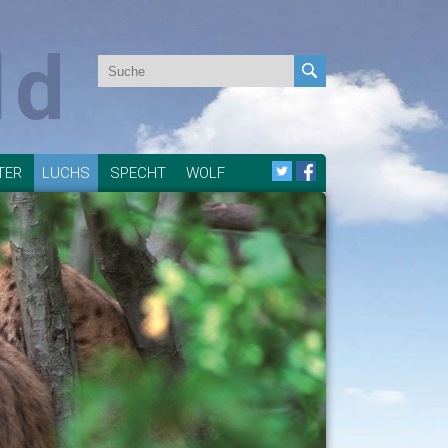
ld
TER
LUCHS
SPECHT
WOLF