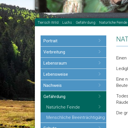
Tierisch Wild :
Luchs :
Gefährdung :
Natürliche Feinde
Navigation
NAT
Portrait
überspringen
Verbreitung
Einen 
Lebensraum
Ledigl
Lebensweise
Eine n
Nachweis
Beute
Todes
Gefährdung
Räude
Natürliche Feinde
Die g
Menschliche Beeinträchtigung